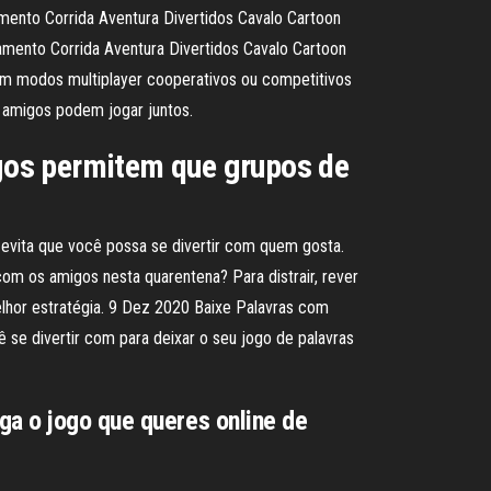
mento Corrida Aventura Divertidos Cavalo Cartoon
amento Corrida Aventura Divertidos Cavalo Cartoon
m modos multiplayer cooperativos ou competitivos
s amigos podem jogar juntos.
ogos permitem que grupos de
o evita que você possa se divertir com quem gosta.
om os amigos nesta quarentena? Para distrair, rever
elhor estratégia. 9 Dez 2020 Baixe Palavras com
 se divertir com para deixar o seu jogo de palavras
ga o jogo que queres online de