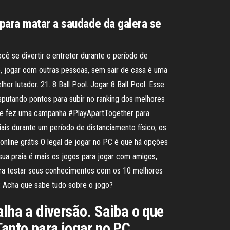
 para matar a saudade da galera se
cê se divertir e entreter durante o período de
o, jogar com outras pessoas, sem sair de casa é uma
 lutador. 21. 8 Ball Pool. Jogar 8 Ball Pool. Esse
sputando pontos para subir no ranking dos melhores
ne e fez uma campanha #PlayApartTogether para
is durante um período de distanciamento físico, os
online grátis O legal de jogar no PC é que há opções
sua praia é mais os jogos para jogar com amigos,
para testar seus conhecimentos com os 10 melhores
: Acha que sabe tudo sobre o jogo?
alha a diversão. Saiba o que
Tanto para jogar no PC