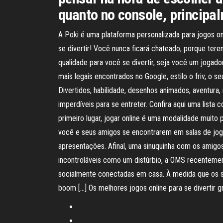
quanto no console, principal
A Poki é uma plataforma personalizada para jogos on
se divertir! Você nunca ficará chateado, porque te
qualidade para você se divertir, seja você um jogador
mais legais encontrados no Google, estilo o friv, o
Divertidos, habilidade, desenhos animados, aventura, r
imperdíveis para se entreter. Confira aqui uma lista
primeiro lugar, jogar online é uma modalidade muito
você e seus amigos se encontrarem em salas de jogo 
apresentações. Afinal, uma sinuquinha com os amigos
incontroláveis como um distúrbio, a OMS recentemen
socialmente conectadas em casa. À medida que os s
boom […] Os melhores jogos online para se divertir g