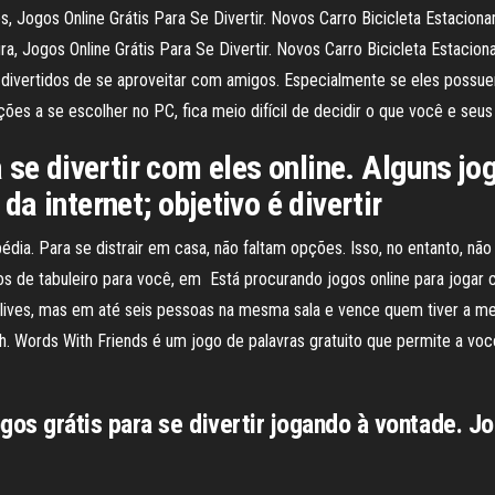
Jogos Online Grátis Para Se Divertir. Novos Carro Bicicleta Estaciona
 Jogos Online Grátis Para Se Divertir. Novos Carro Bicicleta Estacion
ivertidos de se aproveitar com amigos. Especialmente se eles possue
ções a se escolher no PC, fica meio difícil de decidir o que você e seu
 se divertir com eles online. Alguns j
a internet; objetivo é divertir
édia. Para se distrair em casa, não faltam opções. Isso, no entanto, nã
 de tabuleiro para você, em Está procurando jogos online para jogar c
r lives, mas em até seis pessoas na mesma sala e vence quem tiver a m
h. Words With Friends é um jogo de palavras gratuito que permite a você
os grátis para se divertir jogando à vontade. Jo