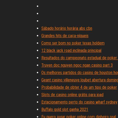
Sábado horário horária abs cbn
Grandes hits de caça-níqueis
Como ser bom no poker texas holdem
12 black jack road inclinada principal
Resultados do campeonato estadual de poker
Truyen doc nguyen ngoc ngan casino part 3
Os melhores partidos do casino de houston ho
Geant casino villeneuve loubet abertura domin
Probabilidade de obter 4 de um tipo de poker
Slots de casino online grátis para ipad
Estacionamento perto do casino wharf sydney
Buffalo gold slot ganha 2021
Eu quero jogar poker online com dinheiro real