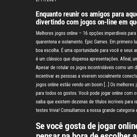
Enquanto reunir os amigos para aqu
divertindo com jogos on-line em qu
Melhores jogos online – 16 opções imperdíveis para s
quarentena e isolamento. Epic Games. Em primeiro lu
boa escolha. É uma oportunidade para você e seus am
é um clássico que dispensa apresentações. Afinal, u
Apesar de rotular os jogos incontroláveis como um 
incentivar as pessoas a viverem socialmente conect
jogos online estão vendo um boom […] Os melhores jog
para todos os gostos. Você pode jogar online com o
saiba que existem dezenas de títulos incríveis para
testes trivia! Consultamos a nossa grande categoria
Se você gosta de jogar onlin
pensar na hora de escolher a