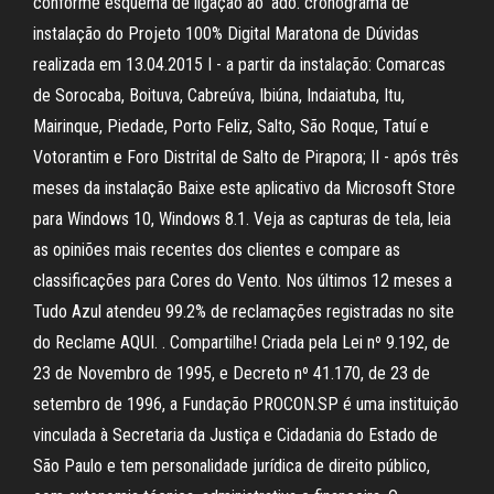
conforme esquema de ligaçäo ao 'ado. cronograma de
instalação do Projeto 100% Digital Maratona de Dúvidas
realizada em 13.04.2015 I - a partir da instalação: Comarcas
de Sorocaba, Boituva, Cabreúva, Ibiúna, Indaiatuba, Itu,
Mairinque, Piedade, Porto Feliz, Salto, São Roque, Tatuí e
Votorantim e Foro Distrital de Salto de Pirapora; II - após três
meses da instalação Baixe este aplicativo da Microsoft Store
para Windows 10, Windows 8.1. Veja as capturas de tela, leia
as opiniões mais recentes dos clientes e compare as
classificações para Cores do Vento. Nos últimos 12 meses a
Tudo Azul atendeu 99.2% de reclamações registradas no site
do Reclame AQUI. . Compartilhe! Criada pela Lei nº 9.192, de
23 de Novembro de 1995, e Decreto nº 41.170, de 23 de
setembro de 1996, a Fundação PROCON.SP é uma instituição
vinculada à Secretaria da Justiça e Cidadania do Estado de
São Paulo e tem personalidade jurídica de direito público,