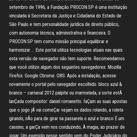
setembro de 1996, a Fundação PROCON.SP é uma instituição
vinculada à Secretaria da Justiça e Cidadania do Estado de
São Paulo e tem personalidade jurídica de direito público,
com autonomia técnica, administrativa e financeira. O
PROCON.SP tem como missão principal equilibrar e
harmonizar … Este portal utiliza tecnologias atuais nas quais
esta versão de navegador não tem suporte. Recomendamos
que você utilize algum dos seguintes navegadores: Mozilla
Firefox. Google Chrome. OBS: Após a instalação, acesse
novamente o portal pelo navegador escolhido. bloco azul &
branco – carnaval 2012 palpite ou marmelada, a sorte estÁ
lanÇada compositor: daniel romanetto. faÇam as suas apostas
que o jogo jÁ vai comeÇar vejam os dados rolando, a roleta
girando, nÃo para de girar na passarela o azul e branco É um
cassino, a garÇa vem nos conduzindo, À magia, ao prazer de
jogar. Um exemplo nesse sentido vem do Poder Judiciário do