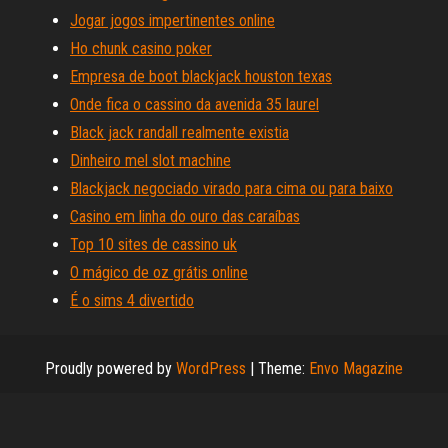
Jogar jogos impertinentes online
Ho chunk casino poker
Empresa de boot blackjack houston texas
Onde fica o cassino da avenida 35 laurel
Black jack randall realmente existia
Dinheiro mel slot machine
Blackjack negociado virado para cima ou para baixo
Casino em linha do ouro das caraíbas
Top 10 sites de cassino uk
O mágico de oz grátis online
É o sims 4 divertido
Proudly powered by
WordPress
|
Theme:
Envo Magazine