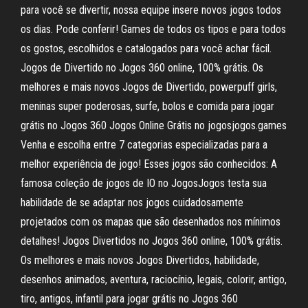
para você se divertir, nossa equipe insere novos jogos todos
os dias. Pode conferir! Games de todos os tipos e para todos
os gostos, escolhidos e catalogados para você achar fácil.
Jogos de Divertido no Jogos 360 online, 100% grátis. Os
melhores e mais novos Jogos de Divertido, powerpuff girls,
meninas super poderosas, surfe, bolos e comida para jogar
grátis no Jogos 360 Jogos Online Grátis no jogosjogos.games
Venha e escolha entre 7 categorias especializadas para a
melhor experiência de jogo! Esses jogos são conhecidos: A
famosa coleção de jogos de IO no JogosJogos testa sua
habilidade de se adaptar nos jogos cuidadosamente
projetados com os mapas que são desenhados nos mínimos
detalhes! Jogos Divertidos no Jogos 360 online, 100% grátis.
Os melhores e mais novos Jogos Divertidos, habilidade,
desenhos animados, aventura, raciocínio, legais, colorir, antigo,
tiro, antigos, infantil para jogar grátis no Jogos 360