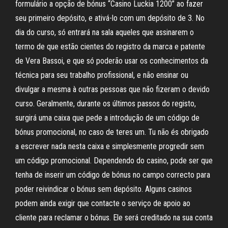
formulário a opção de bónus “Casino Luckia 1200” ao fazer
seu primeiro depósito, e ativá-lo com um depósito de 3. No
dia do curso, só entrará na sala aqueles que assinarem o
termo de que estão cientes do registro da marca e patente
de Vera Bassoi, e que só poderão usar os conhecimentos da
técnica para seu trabalho profissional, e não ensinar ou
divulgar a mesma à outras pessoas que não fizeram o devido
curso. Geralmente, durante os últimos passos do registo,
surgirá uma caixa que pede a introdução de um código de
bónus promocional, no caso de teres um. Tu não és obrigado
a escrever nada nesta caixa e simplesmente progredir sem
um código promocional. Dependendo do casino, pode ser que
tenha de inserir um código de bónus no campo correcto para
poder reivindicar o bónus sem depósito. Alguns casinos
podem ainda exigir que contacte o serviço de apoio ao
cliente para reclamar o bónus. Ele será creditado na sua conta