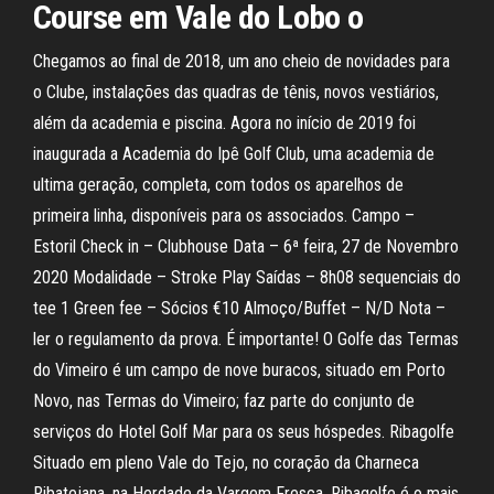
Course em Vale do Lobo o
Chegamos ao final de 2018, um ano cheio de novidades para
o Clube, instalações das quadras de tênis, novos vestiários,
além da academia e piscina. Agora no início de 2019 foi
inaugurada a Academia do Ipê Golf Club, uma academia de
ultima geração, completa, com todos os aparelhos de
primeira linha, disponíveis para os associados. Campo –
Estoril Check in – Clubhouse Data – 6ª feira, 27 de Novembro
2020 Modalidade – Stroke Play Saídas – 8h08 sequenciais do
tee 1 Green fee – Sócios €10 Almoço/Buffet – N/D Nota –
ler o regulamento da prova. É importante! O Golfe das Termas
do Vimeiro é um campo de nove buracos, situado em Porto
Novo, nas Termas do Vimeiro; faz parte do conjunto de
serviços do Hotel Golf Mar para os seus hóspedes. Ribagolfe
Situado em pleno Vale do Tejo, no coração da Charneca
Ribatejana, na Herdade da Vargem Fresca, Ribagolfe é o mais