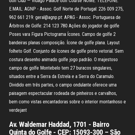
Golf Club — Vidago Palace Golf Course NOME: TELEFONE:
E.MAIL: AGNP - Assoc. Golf Norte de Portugal: 226 009 275,
962 661 219: geral@agnp.pt: APAG - Assoc. Portuguesa de
Árbitros de Golfe: 214 123 780 Ações do jogador de golfe
Poses vara Figura Pictograma Ícones. Campo de golfe 2
bandeiras planas composição. Ícone de golfe plana. Layout
folheto Golf. Conjunto de ícones de golfe preto vetorial. Sem
costura desenho animado golfe jogo padrão. O majestoso
campo de golfe Montebelo tem 27 buracos singulares,
situados entre a Serra da Estrela e a Serra do Caramulo.
Dividido em três partes, o campo ondulante oferece uma
paisagem espectacular rodeada de pinheiros e carvalhos,
bem como vistas encantadoras sobre o interior montanhoso e
verdejant
Av. Waldemar Haddad, 1701 - Bairro
Quinta do Golfe - CEP: 15093-300 – São