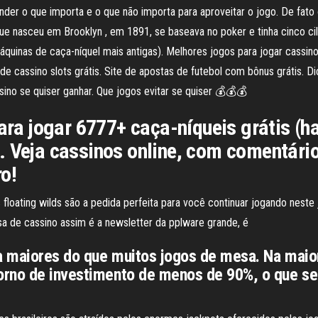
ender o que importa e o que não importa para aproveitar o jogo. De fat
ue nasceu em Brooklyn , em 1891, se baseava no poker e tinha cinco ci
quinas de caça-níquel mais antigas). Melhores jogos para jogar cassino 
de cassino slots grátis. Site de apostas de futebol com bônus grátis. D
ino se quiser ganhar. Que jogos evitar se quiser 💰💰💰
para jogar 6777+ caça-níqueis grátis (h
. Veja cassinos online, com comentári
ro!
os floating wilds são a pedida perfeita para você continuar jogando nes
sa de cassino assim é a newsletter da pplware grande, é
 maiores do que muitos jogos de mesa. Na maiori
orno de investimento de menos de 90%, o que 