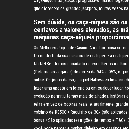
Caça-níqueis de jackpot progressivo. Muitos jogador
que oferecem os grandes jackpots, muitas vezes na
Sem dúvida, os caça-níques são os 
centavos a valores elevados, as má
máquinas caça-níqueis proporciona
Os Melhores Jogos de Casino. A melhor coisa sobre 
Do conforto da sua casa ou de qualquer e a qualque
Na NetBet, temos o cuidado de escolher os melhore
(Retorno ao Jogador) de cerca de 94% a 96%, o que 
online. Os jogos de caça niquel Halloween hoje em d
fazer uma aposta em loteria ou em qualquer lugar, h
evolução permitiu temas mais detalhados, histórias 
telas em vez de bobinas reais, e, atualmente, grand
máximo de R$500 • Requisito de 30x (são aplicados 
bônus • São aplicadas restrições de tempo e T&Cs. 
você pode perder e ganhar dinheiro em cassinos em 