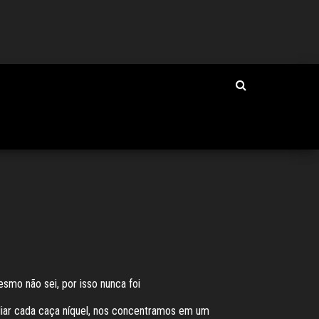
esmo não sei, por isso nunca foi
liar cada caça níquel, nos concentramos em um