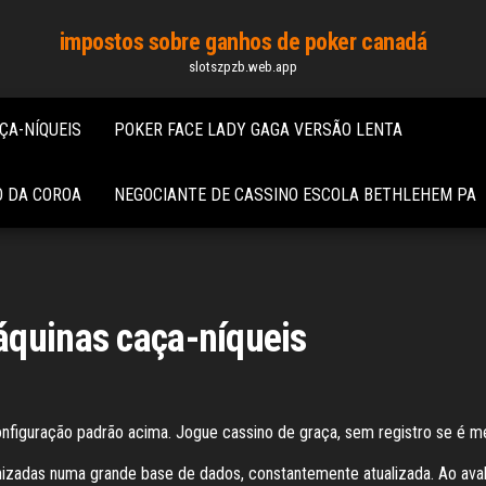
impostos sobre ganhos de poker canadá
slotszpzb.web.app
ÇA-NÍQUEIS
POKER FACE LADY GAGA VERSÃO LENTA
O DA COROA
NEGOCIANTE DE CASSINO ESCOLA BETHLEHEM PA
áquinas caça-níqueis
Configuração padrão acima. Jogue cassino de graça, sem registro se é m
nizadas numa grande base de dados, constantemente atualizada. Ao ava