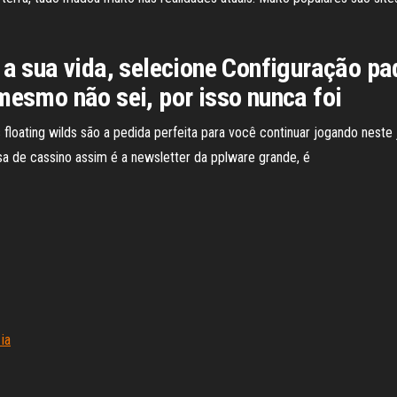
e a sua vida, selecione Configuração p
 mesmo não sei, por isso nunca foi
os floating wilds são a pedida perfeita para você continuar jogando nes
sa de cassino assim é a newsletter da pplware grande, é
ia