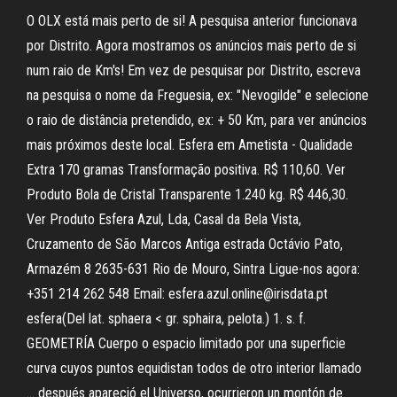
O OLX está mais perto de si! A pesquisa anterior funcionava
por Distrito. Agora mostramos os anúncios mais perto de si
num raio de Km's! Em vez de pesquisar por Distrito, escreva
na pesquisa o nome da Freguesia, ex: "Nevogilde" e selecione
o raio de distância pretendido, ex: + 50 Km, para ver anúncios
mais próximos deste local. Esfera em Ametista - Qualidade
Extra 170 gramas Transformação positiva. R$ 110,60. Ver
Produto Bola de Cristal Transparente 1.240 kg. R$ 446,30.
Ver Produto Esfera Azul, Lda, Casal da Bela Vista,
Cruzamento de São Marcos Antiga estrada Octávio Pato,
Armazém 8 2635-631 Rio de Mouro, Sintra Ligue-nos agora:
+351 214 262 548 Email: esfera.azul.online@irisdata.pt
esfera(Del lat. sphaera < gr. sphaira, pelota.) 1. s. f.
GEOMETRÍA Cuerpo o espacio limitado por una superficie
curva cuyos puntos equidistan todos de otro interior llamado
… después apareció el Universo, ocurrieron un montón de